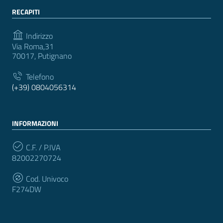
RECAPITI
Indirizzo
Via Roma,31
70017, Putignano
Telefono
(+39) 0804056314
INFORMAZIONI
C.F. / P.IVA
82002270724
Cod. Univoco
F274DW