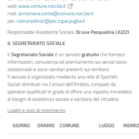
web:
www.comune.noci.ba.it
mail:
annamaria.conte@comune.noci.ba.it
pec:
comunedinoci@pec.rupar.puglia.it
Responsabile Assistente Sociale:
Dr.ssa Pasqualina LIUZZI
IL SEGRETARIATO SOCIALE
Il
Segretariato Sociale
è un servizio
gratuito
che fornisce
informazioni, consulenza ed orientamento sui servizi socio-
assistenziali e socio-sanitari presenti sul territorio.
Il servizio è organizzato mediante una rete di Sportelli
Sociali distribuiti nei Comuni dell’
Ambito,
composti da
operatori qualificati in grado di offrire una risposta immediata
ai bisogni di assistenza sociale e sanitaria del cittadino.
Luoghi e orari di ricevimento
GIORNO
ORARIO
COMUNE
LUOGO
INDIRI