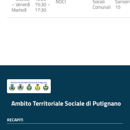
NOCI
Sociali
Sansone
– Venerdì
15:30 –
Comunali
15
Martedì
17:30
Ambito Territoriale Sociale di Putignano
RECAPITI