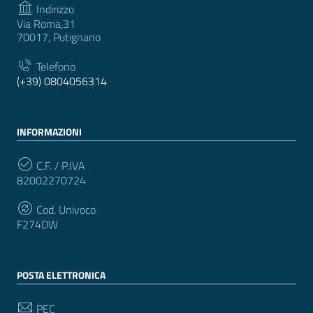
Indirizzo
Via Roma,31
70017, Putignano
Telefono
(+39) 0804056314
INFORMAZIONI
C.F. / P.IVA
82002270724
Cod. Univoco
F274DW
POSTA ELETTRONICA
PEC