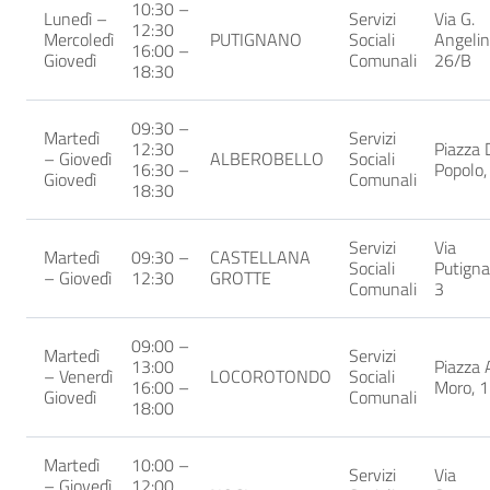
10:30 –
Lunedì –
Servizi
Via G.
12:30
Mercoledì
PUTIGNANO
Sociali
Angelini
16:00 –
Giovedì
Comunali
26/B
18:30
09:30 –
Martedì
Servizi
12:30
Piazza 
– Giovedì
ALBEROBELLO
Sociali
16:30 –
Popolo,
Giovedì
Comunali
18:30
Servizi
Via
Martedì
09:30 –
CASTELLANA
Sociali
Putigna
– Giovedì
12:30
GROTTE
Comunali
3
09:00 –
Martedì
Servizi
13:00
Piazza 
– Venerdì
LOCOROTONDO
Sociali
16:00 –
Moro, 1
Giovedì
Comunali
18:00
Martedì
10:00 –
Servizi
Via
– Giovedì
12:00