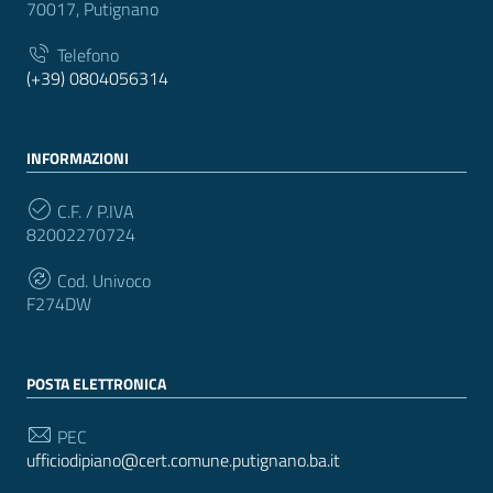
70017, Putignano
Telefono
(+39) 0804056314
INFORMAZIONI
C.F. / P.IVA
82002270724
Cod. Univoco
F274DW
POSTA ELETTRONICA
PEC
ufficiodipiano@cert.comune.putignano.ba.it