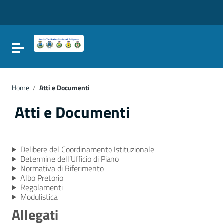
Vai ai contenuti
Vai al menu di navigazione
Vai al footer
Attiva / disattiva la navigazione
Home
/
Atti e Documenti
Atti e Documenti
Delibere del Coordinamento Istituzionale
Determine dell’Ufficio di Piano
Normativa di Riferimento
Albo Pretorio
Regolamenti
Modulistica
Allegati