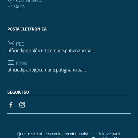
F274DW
POSTA ELETTRONICA
PEC
ufficiodipiano@cert.comune.putignano.ba.it
Email
ufficiodipiano@comune.putignano.ba.it
SEGUICI SU
Sezione Link Utili
Realizzato con
WordPress
|
Tema grafico
ItaliaWP2
| Basato sul
Prototipo per siti PA di AgID
Questo sito utilizza cookie tecnici, analytics e di terze parti.