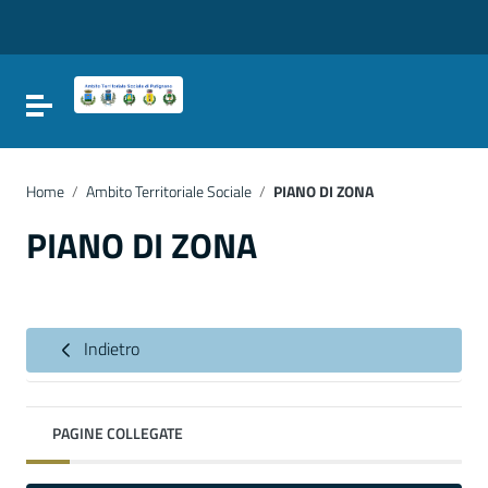
Vai ai contenuti
Vai al menu di navigazione
Vai al footer
Attiva / disattiva la navigazione
Home
/
Ambito Territoriale Sociale
/
PIANO DI ZONA
PIANO DI ZONA
Indietro
PAGINE COLLEGATE