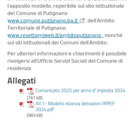
𝗅’𝖺𝗉𝗉𝗈𝗌𝗂𝗍𝗈 𝗆𝗈𝖽𝖾𝗅𝗅𝗈, 𝗋𝖾𝗉𝖾𝗋𝗂𝖻𝗂𝗅𝖾 𝗌𝗎𝗅 𝗌𝗂𝗍𝗈 𝗂𝗌𝗍𝗂𝗍𝗎𝗓𝗂𝗈𝗇𝖺𝗅𝖾
𝖽𝖾𝗅 𝖢𝗈𝗆𝗎𝗇𝖾 𝖽𝗂 𝖯𝗎𝗍𝗂𝗀𝗇𝖺𝗇𝗈
𝗐͟𝗐͟𝗐͟.͟𝖼͟𝗈͟𝗆͟𝗎͟𝗇͟𝖾͟.͟𝗉͟𝗎͟𝗍͟𝗂͟𝗀͟𝗇͟𝖺͟𝗇͟𝗈͟.͟𝖻͟𝖺͟.͟𝗂͟𝗍͟
, 𝖽𝖾𝗅𝗅’𝖠𝗆𝖻𝗂𝗍𝗈
𝖳𝖾𝗋𝗋𝗂𝗍𝗈𝗋𝗂𝖺𝗅𝖾 𝖽𝗂 𝖯𝗎𝗍𝗂𝗀𝗇𝖺𝗇𝗈
𝗐͟𝗐͟𝗐͟.͟𝗋͟𝖾͟𝗌͟𝖾͟𝗍͟𝗍͟𝖺͟𝗆͟𝗂͟𝗐͟𝖾͟𝖻͟.͟𝗂͟𝗍͟/͟𝖺͟𝗆͟𝖻͟𝗂͟𝗍͟𝗈͟𝗉͟𝗎͟𝗍͟𝗂͟𝗀͟𝗇͟𝖺͟𝗇͟𝗈͟
, 𝗇𝗈𝗇𝖼𝗁𝖾́
𝗌𝗎𝗂 𝗌𝗂𝗍𝗂 𝗂𝗌𝗍𝗂𝗍𝗎𝗓𝗂𝗈𝗇𝖺𝗅𝗂 𝖽𝖾𝗂 𝖢𝗈𝗆𝗎𝗇𝗂 𝖽𝖾𝗅𝗅’𝖠𝗆𝖻𝗂𝗍𝗈.
𝖯𝖾𝗋 𝗎𝗅𝗍𝖾𝗋𝗂𝗈𝗋𝗂 𝗂𝗇𝖿𝗈𝗋𝗆𝖺𝗓𝗂𝗈𝗇𝗂 𝖾 𝖼𝗁𝗂𝖺𝗋𝗂𝗆𝖾𝗇𝗍𝗂 𝖾̀ 𝗉𝗈𝗌𝗌𝗂𝖻𝗂𝗅𝖾
𝗋𝗂𝗏𝗈𝗅𝗀𝖾𝗋𝗌𝗂 𝖺𝗅𝗅’𝖴𝖿𝖿𝗂𝖼𝗂𝗈 𝖲𝖾𝗋𝗏𝗂𝗓𝗂 𝖲𝗈𝖼𝗂𝖺𝗅𝗂 𝖽𝖾𝗅 𝖢𝗈𝗆𝗎𝗇𝖾 𝖽𝗂
𝗋𝖾𝗌𝗂𝖽𝖾𝗇𝗓𝖺.
Allegati
Comunicato 2025 per anno d' imposta 2024
(761 kB)
All.1- Modello istanza detrazioni IRPEF
2024.pdf
(983 kB)