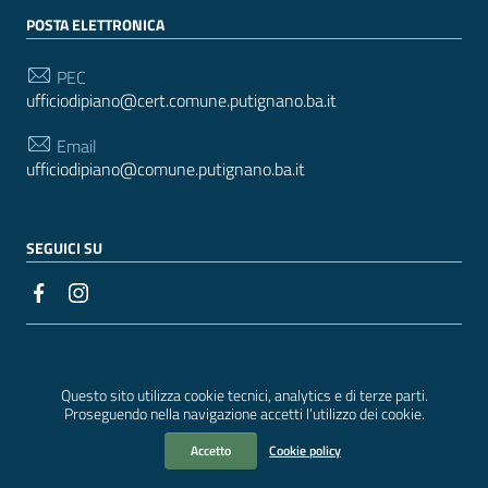
POSTA ELETTRONICA
PEC
ufficiodipiano@cert.comune.putignano.ba.it
Email
ufficiodipiano@comune.putignano.ba.it
SEGUICI SU
Sezione Link Utili
Realizzato con
WordPress
|
Tema grafico
ItaliaWP2
| Basato sul
Prototipo per siti PA di AgID
Questo sito utilizza cookie tecnici, analytics e di terze parti.
Proseguendo nella navigazione accetti l’utilizzo dei cookie.
Accetto
Cookie policy