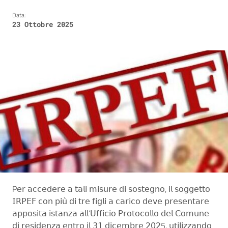
Data:
23 Ottobre 2025
P𝖾𝗋 𝖺𝖼𝖼𝖾𝖽𝖾𝗋𝖾 𝖺 𝗍𝖺𝗅𝗂 𝗆𝗂𝗌𝗎𝗋𝖾 𝖽𝗂 𝗌𝗈𝗌𝗍𝖾𝗀𝗇𝗈, 𝗂𝗅 𝗌𝗈𝗀𝗀𝖾𝗍𝗍𝗈
𝖨𝖱𝖯𝖤𝖥 𝖼𝗈𝗇 𝗉𝗂𝗎̀ 𝖽𝗂 𝗍𝗋𝖾 𝖿𝗂𝗀𝗅𝗂 𝖺 𝖼𝖺𝗋𝗂𝖼𝗈 𝖽𝖾𝗏𝖾 𝗉𝗋𝖾𝗌𝖾𝗇𝗍𝖺𝗋𝖾
𝖺𝗉𝗉𝗈𝗌𝗂𝗍𝖺 𝗂𝗌𝗍𝖺𝗇𝗓𝖺 𝖺𝗅𝗅’𝖴𝖿𝖿𝗂𝖼𝗂𝗈 𝖯𝗋𝗈𝗍𝗈𝖼𝗈𝗅𝗅𝗈 𝖽𝖾𝗅 𝖢𝗈𝗆𝗎𝗇𝖾
𝖽𝗂 𝗋𝖾𝗌𝗂𝖽𝖾𝗇𝗓𝖺 𝖾𝗇𝗍𝗋𝗈 𝗂𝗅 𝟥𝟣 𝖽𝗂𝖼𝖾𝗆𝖻𝗋𝖾 𝟤𝟢𝟤5, 𝗎𝗍𝗂𝗅𝗂𝗓𝗓𝖺𝗇𝖽𝗈