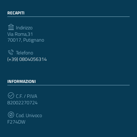
RECAPITI
Indirizzo
Via Roma,31
70017, Putignano
Telefono
(+39) 0804056314
INFORMAZIONI
C.F. / P.IVA
82002270724
Cod. Univoco
F274DW