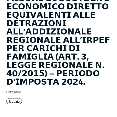
𝗘𝗖𝗢𝗡𝗢𝗠𝗜𝗖𝗢 𝗗𝗜𝗥𝗘𝗧𝗧𝗢
𝗘𝗤𝗨𝗜𝗩𝗔𝗟𝗘𝗡𝗧𝗜 𝗔𝗟𝗟𝗘
𝗗𝗘𝗧𝗥𝗔𝗭𝗜𝗢𝗡𝗜
𝗔𝗟𝗟’𝗔𝗗𝗗𝗜𝗭𝗜𝗢𝗡𝗔𝗟𝗘
𝗥𝗘𝗚𝗜𝗢𝗡𝗔𝗟𝗘 𝗔𝗟𝗟’𝗜𝗥𝗣𝗘𝗙
𝗣𝗘𝗥 𝗖𝗔𝗥𝗜𝗖𝗛𝗜 𝗗𝗜
𝗙𝗔𝗠𝗜𝗚𝗟𝗜𝗔 (𝗔𝗥𝗧. 𝟯,
𝗟𝗘𝗚𝗚𝗘 𝗥𝗘𝗚𝗜𝗢𝗡𝗔𝗟𝗘 𝗡.
𝟰𝟬/𝟮𝟬𝟭𝟱) – 𝗣𝗘𝗥𝗜𝗢𝗗𝗢
𝗗’𝗜𝗠𝗣𝗢𝗦𝗧𝗔 𝟮𝟬𝟮4.
Categorie
Notizie