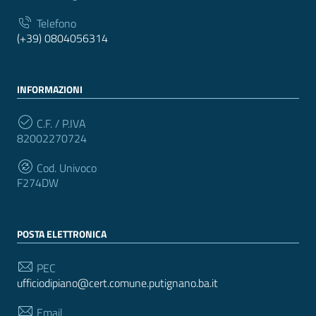
Telefono
(+39) 0804056314
INFORMAZIONI
C.F. / P.IVA
82002270724
Cod. Univoco
F274DW
POSTA ELETTRONICA
PEC
ufficiodipiano@cert.comune.putignano.ba.it
Email