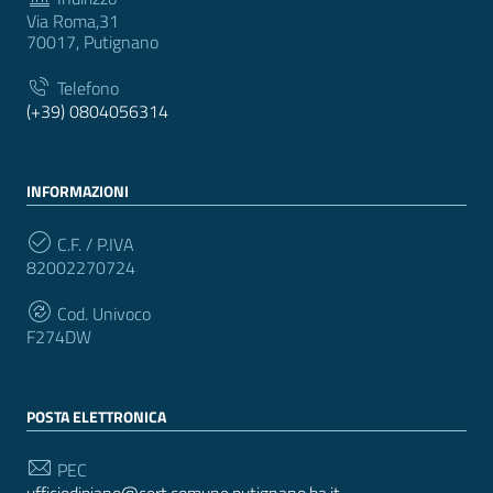
Via Roma,31
70017, Putignano
Telefono
(+39) 0804056314
INFORMAZIONI
C.F. / P.IVA
82002270724
Cod. Univoco
F274DW
POSTA ELETTRONICA
PEC