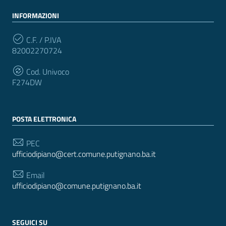
INFORMAZIONI
C.F. / P.IVA
82002270724
Cod. Univoco
F274DW
POSTA ELETTRONICA
PEC
ufficiodipiano@cert.comune.putignano.ba.it
Email
ufficiodipiano@comune.putignano.ba.it
SEGUICI SU