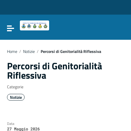
Vai ai contenuti
Vai al menu di navigazione
Vai al footer
Attiva / disattiva la navigazione
Home
/
Notizie
/
Percorsi di Genitorialità Riflessiva
Percorsi di Genitorialità
Riflessiva
Categorie
Notizie
Data:
27 Maggio 2026