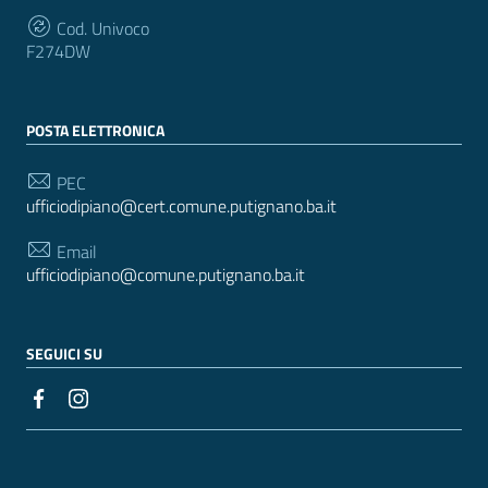
Cod. Univoco
F274DW
POSTA ELETTRONICA
PEC
ufficiodipiano@cert.comune.putignano.ba.it
Email
ufficiodipiano@comune.putignano.ba.it
SEGUICI SU
Sezione Link Utili
Realizzato con
WordPress
|
Tema grafico
ItaliaWP2