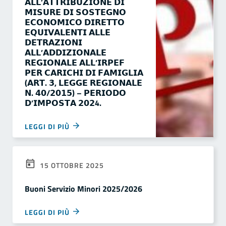
𝗔𝗟𝗟’𝗔𝗧𝗧𝗥𝗜𝗕𝗨𝗭𝗜𝗢𝗡𝗘 𝗗𝗜
𝗠𝗜𝗦𝗨𝗥𝗘 𝗗𝗜 𝗦𝗢𝗦𝗧𝗘𝗚𝗡𝗢
𝗘𝗖𝗢𝗡𝗢𝗠𝗜𝗖𝗢 𝗗𝗜𝗥𝗘𝗧𝗧𝗢
𝗘𝗤𝗨𝗜𝗩𝗔𝗟𝗘𝗡𝗧𝗜 𝗔𝗟𝗟𝗘
𝗗𝗘𝗧𝗥𝗔𝗭𝗜𝗢𝗡𝗜
𝗔𝗟𝗟’𝗔𝗗𝗗𝗜𝗭𝗜𝗢𝗡𝗔𝗟𝗘
𝗥𝗘𝗚𝗜𝗢𝗡𝗔𝗟𝗘 𝗔𝗟𝗟’𝗜𝗥𝗣𝗘𝗙
𝗣𝗘𝗥 𝗖𝗔𝗥𝗜𝗖𝗛𝗜 𝗗𝗜 𝗙𝗔𝗠𝗜𝗚𝗟𝗜𝗔
(𝗔𝗥𝗧. 𝟯, 𝗟𝗘𝗚𝗚𝗘 𝗥𝗘𝗚𝗜𝗢𝗡𝗔𝗟𝗘
𝗡. 𝟰𝟬/𝟮𝟬𝟭𝟱) – 𝗣𝗘𝗥𝗜𝗢𝗗𝗢
𝗗’𝗜𝗠𝗣𝗢𝗦𝗧𝗔 𝟮𝟬𝟮4.
LEGGI DI PIÙ
15 OTTOBRE 2025
Buoni Servizio Minori 2025/2026
LEGGI DI PIÙ