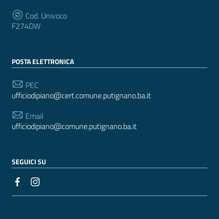
Cod. Univoco
F274DW
POSTA ELETTRONICA
PEC
ufficiodipiano@cert.comune.putignano.ba.it
Email
ufficiodipiano@comune.putignano.ba.it
SEGUICI SU
Sezione Link Utili
Realizzato con
WordPress
|
Tema grafico
ItaliaWP2