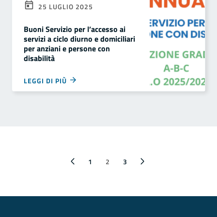
25 LUGLIO 2025
Buoni Servizio per l’accesso ai
servizi a ciclo diurno e domiciliari
per anziani e persone con
disabilità
LEGGI DI PIÙ
Pagina precedente
1
2
Pagina successiva
3