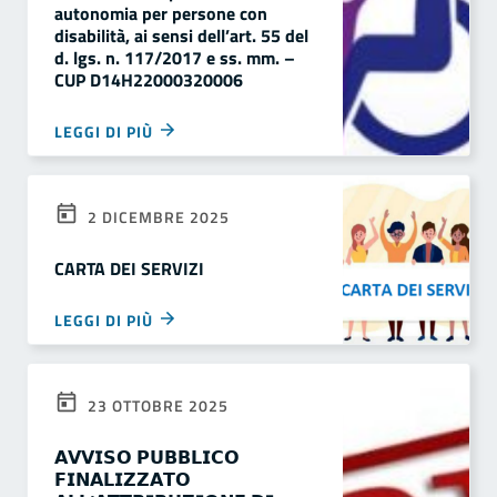
autonomia per persone con
disabilità, ai sensi dell’art. 55 del
d. lgs. n. 117/2017 e ss. mm. –
CUP D14H22000320006
LEGGI DI PIÙ
2 DICEMBRE 2025
CARTA DEI SERVIZI
LEGGI DI PIÙ
23 OTTOBRE 2025
𝗔𝗩𝗩𝗜𝗦𝗢 𝗣𝗨𝗕𝗕𝗟𝗜𝗖𝗢
𝗙𝗜𝗡𝗔𝗟𝗜𝗭𝗭𝗔𝗧𝗢